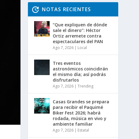
NOTAS RECIENTES
“Que expliquen de dónde
sale el dinero”: Héctor
Ortiz arremete contra
espectaculares del PAN
Ago 7, 2026
|
Local
Tres eventos
astronómicos coincidirán
el mismo día; así podrás
disfrutarlos
Ago 7, 2026
|
Trending
Casas Grandes se prepara
para recibir el Paquimé
Biker Fest 2026; habrá
rodada, música en vivo y
ambiente familiar
Ago 7, 2026
|
Estatal