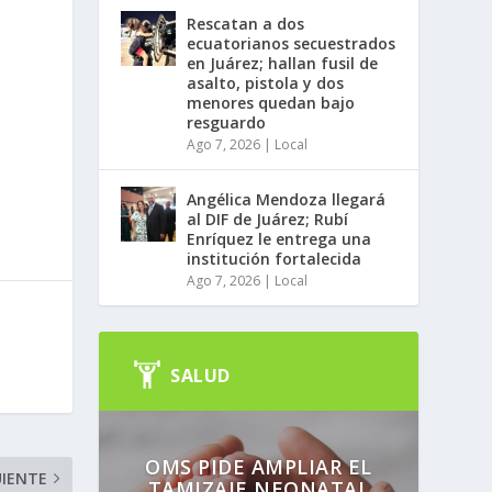
Rescatan a dos
ecuatorianos secuestrados
en Juárez; hallan fusil de
asalto, pistola y dos
menores quedan bajo
a
resguardo
Ago 7, 2026
|
Local
Angélica Mendoza llegará
al DIF de Juárez; Rubí
Enríquez le entrega una
institución fortalecida
Ago 7, 2026
|
Local
SALUD
OMS PIDE AMPLIAR EL
UIENTE
TAMIZAJE NEONATAL