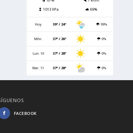
67%
7 km/h
1013 hPa
69%
Hoy
39º / 24º
99%
Mñn.
37º / 26º
0%
Lun. 10
37º / 28º
0%
Mar. 11
37º / 28º
0%
SÍGUENOS
FACEBOOK