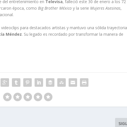
ave del entretenimiento en
Televisa
, falleció este 30 de enero a los 72
arcaron época, como
Big Brother México
y la serie
Mujeres Asesinas
,
acional.
 videoclips para destacados artistas y mantuvo una sólida trayectori
cía Méndez
. Su legado es recordado por transformar la manera de
SIG