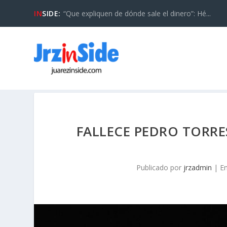
IN
SIDE:
“Que expliquen de dónde sale el dinero”: Hé...
FALLECE PEDRO TORR
Publicado por
jrzadmin
|
E