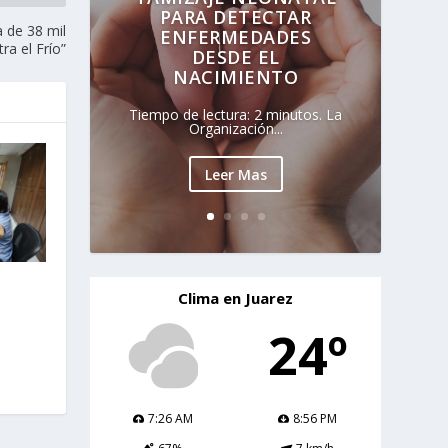
PARA DETECTAR
a de 38 mil
ENFERMEDADES
ra el Frío”
DESDE EL
NACIMIENTO
Tiempo de lectura: 2 minutos. La
Organización...
Leer Mas
Clima en Juarez
l
24º
7:26 AM
8:56 PM