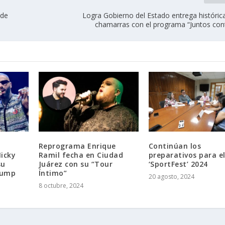
lde
Logra Gobierno del Estado entrega históric
chamarras con el programa “Juntos cont
Reprograma Enrique
Continúan los
icky
Ramil fecha en Ciudad
preparativos para e
su
Juárez con su “Tour
‘SportFest’ 2024
rump
Íntimo”
20 agosto, 2024
8 octubre, 2024