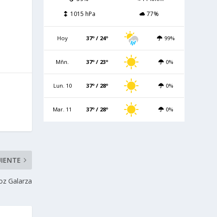
1015 hPa
77%
Hoy
37º / 24º
99%
Mñn.
37º / 23º
0%
Lun. 10
37º / 28º
0%
Mar. 11
37º / 28º
0%
UIENTE
oz Galarza