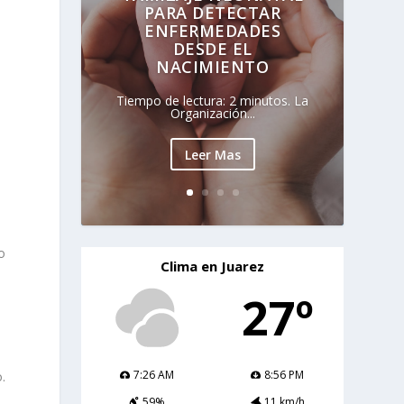
PARA DETECTAR
ENFERMEDADES
DESDE EL
NACIMIENTO
Tiempo de lectura: 2 minutos. La
Organización...
Leer Mas
o
Clima en Juarez
27º
7:26 AM
8:56 PM
.
59%
11 km/h