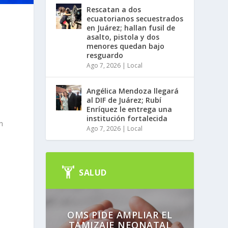
Rescatan a dos
ecuatorianos secuestrados
en Juárez; hallan fusil de
asalto, pistola y dos
menores quedan bajo
resguardo
Ago 7, 2026
|
Local
Angélica Mendoza llegará
al DIF de Juárez; Rubí
Enríquez le entrega una
institución fortalecida
n
Ago 7, 2026
|
Local
SALUD
OMS PIDE AMPLIAR EL
TAMIZAJE NEONATAL