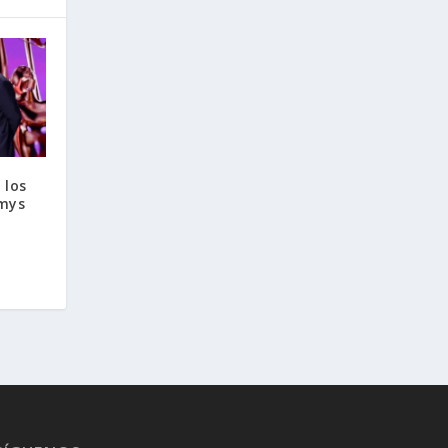
 los
mys