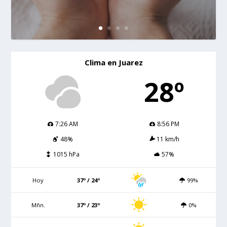
Clima en Juarez
28º
7:26 AM
8:56 PM
48%
11 km/h
1015 hPa
57%
Hoy
37º / 24º
99%
Mñn.
37º / 23º
0%