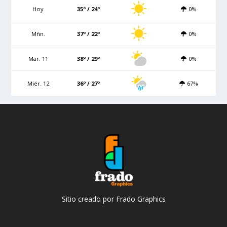
Hoy
35º / 24º
0%
Mñn.
37º / 22º
0%
Mar. 11
38º / 29º
0%
Miér. 12
36º / 27º
67%
Sitio creado por Frado Graphics