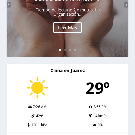
Tiempo de lectura: 2 minutos. La
Organización...
Leer Mas
Clima en Juarez
29º
7:26 AM
8:55 PM
42%
14 km/h
1011 hPa
0%