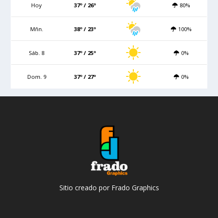
Hoy
37º / 26º
80%
Mñn.
38º / 23º
100%
Sáb. 8
37º / 25º
0%
Dom. 9
37º / 27º
0%
Sitio creado por Frado Graphics