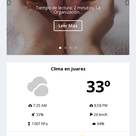
Tiempo de lectura: 2 minutos. La
Organización...
Leer Mas
Clima en Juarez
33º
7:25 AM
8:58 PM
33%
26 km/h
1007 hPa
94%