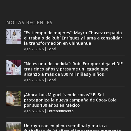
NOTAS RECIENTES
“Es tiempo de mujeres”: Mayra Chávez respalda
el trabajo de Rubí Enríquez y llama a consolidar
la transformación en Chihuahua
Ago 7, 2026
|
Local
“No es una despedida”: Rubí Enríquez deja el DIF
tras cinco años y presume un legado que
alcanzó a más de 800 mil niñas y niños
Ago 7, 2026
|
Local
¡Ahora Luis Miguel “vende cocas”! El Sol
protagoniza la nueva campaña de Coca-Cola
por sus 100 años en México
Ago 6, 2026
|
Entretenimiento
Un rayo cae en plena semifinal y mata a
futbolista de 24 años; el impactante momento