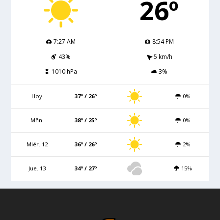
26º
7:27 AM
8:54 PM
43%
5 km/h
1010 hPa
3%
Hoy
37º / 26º
0%
Mñn.
38º / 25º
0%
Miér. 12
36º / 26º
2%
Jue. 13
34º / 27º
15%