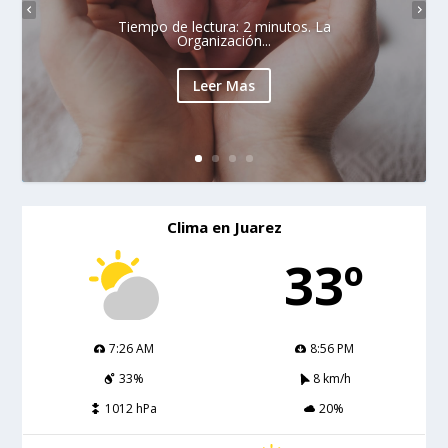
Tiempo de lectura: 2 minutos. La
Organización...
Leer Mas
Clima en Juarez
33º
7:26 AM
8:56 PM
33%
8 km/h
1012 hPa
20%