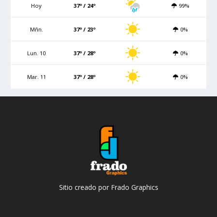
Hoy
37º / 24º
99%
Mñn.
37º / 23º
0%
Lun. 10
37º / 28º
0%
Mar. 11
37º / 28º
0%
Sitio creado por Frado Graphics