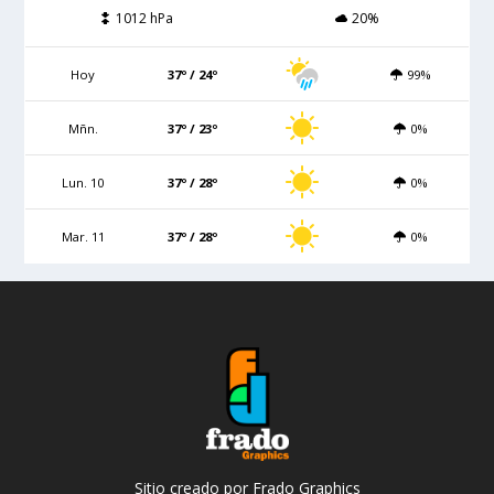
1012 hPa
20%
Hoy
37º / 24º
99%
Mñn.
37º / 23º
0%
Lun. 10
37º / 28º
0%
Mar. 11
37º / 28º
0%
Sitio creado por Frado Graphics