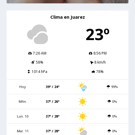
Clima en Juarez
23º
7:26 AM
8:56 PM
58%
8 km/h
1014 hPa
78%
Hoy
39º / 24º
99%
Mñn.
37º / 26º
0%
Lun. 10
37º / 28º
0%
Mar. 11
37º / 28º
0%