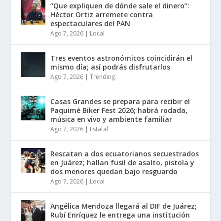
“Que expliquen de dónde sale el dinero”:
Héctor Ortiz arremete contra
espectaculares del PAN
Ago 7, 2026
|
Local
Tres eventos astronómicos coincidirán el
mismo día; así podrás disfrutarlos
Ago 7, 2026
|
Trending
Casas Grandes se prepara para recibir el
Paquimé Biker Fest 2026; habrá rodada,
música en vivo y ambiente familiar
Ago 7, 2026
|
Estatal
Rescatan a dos ecuatorianos secuestrados
en Juárez; hallan fusil de asalto, pistola y
dos menores quedan bajo resguardo
Ago 7, 2026
|
Local
Angélica Mendoza llegará al DIF de Juárez;
Rubí Enríquez le entrega una institución