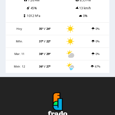
7:26 AM
8:55 PM
45%
13 km/h
1012 hPa
0%
Hoy
35º / 24º
0%
Mñn.
37º / 22º
0%
Mar. 11
38º / 29º
0%
Miér. 12
36º / 27º
67%