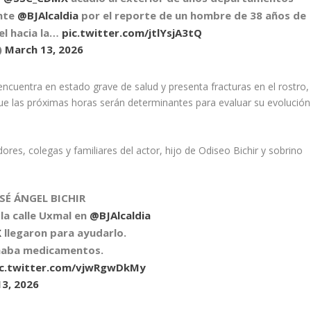
nte
@BJAlcaldia
por el reporte de un hombre de 38 años de
el hacia la…
pic.twitter.com/jtlYsjA3tQ
)
March 13, 2026
ncuentra en estado grave de salud y presenta fracturas en el rostro,
e las próximas horas serán determinantes para evaluar su evolución
res, colegas y familiares del actor, hijo de Odiseo Bichir y sobrino
OSÉ ÁNGEL BICHIR
 la calle Uxmal en
@BJAlcaldia
X
llegaron para ayudarlo.
omaba medicamentos.
ic.twitter.com/vjwRgwDkMy
3, 2026