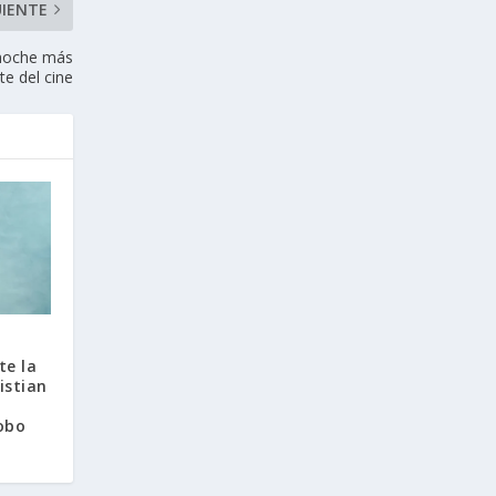
UIENTE
 noche más
te del cine
te la
istian
lobo