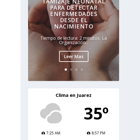
TAMIZAJE NEONATAL
PARA DETECTAR
ENFERMEDADES
DESDE EL
NACIMIENTO
Tiempo de lectura: 2 minutos. La
Organización...
Leer Mas
Clima en Juarez
35º
7:25 AM
8:57 PM