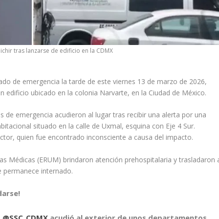
chir tras lanzarse de edificio en la CDMX
izado de emergencia la tarde de este viernes 13 de marzo de 2026,
un edificio ubicado en la colonia Narvarte, en la Ciudad de México.
 de emergencia acudieron al lugar tras recibir una alerta por una
tacional situado en la calle de Uxmal, esquina con Eje 4 Sur.
ctor, quien fue encontrado inconsciente a causa del impacto.
s Médicas (ERUM) brindaron atención prehospitalaria y trasladaron 
de permanece internado.
darse!
M
@SSC_CDMX
acudió al exterior de unos departamentos