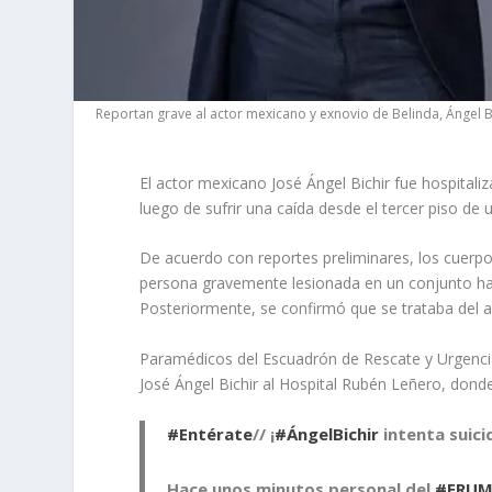
Reportan grave al actor mexicano y exnovio de Belinda, Ángel Bi
El actor mexicano José Ángel Bichir fue hospital
luego de sufrir una caída desde el tercer piso de 
De acuerdo con reportes preliminares, los cuerpos
persona gravemente lesionada en un conjunto habi
Posteriormente, se confirmó que se trataba del a
Paramédicos del Escuadrón de Rescate y Urgencia
José Ángel Bichir al Hospital Rubén Leñero, don
#Entérate
// ¡
#ÁngelBichir
intenta suici
Hace unos minutos personal del
#ERU