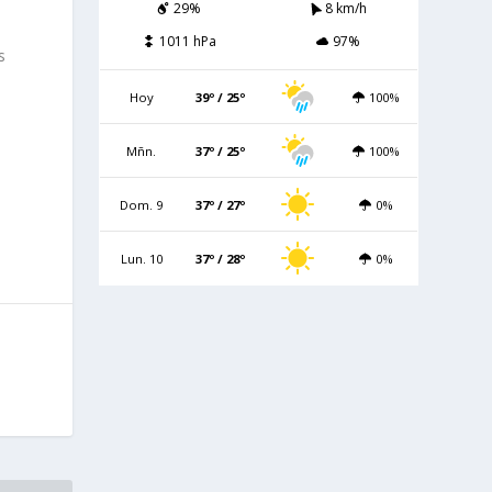
29%
8 km/h
1011 hPa
97%
s
Hoy
39º / 25º
100%
Mñn.
37º / 25º
100%
Dom. 9
37º / 27º
0%
Lun. 10
37º / 28º
0%