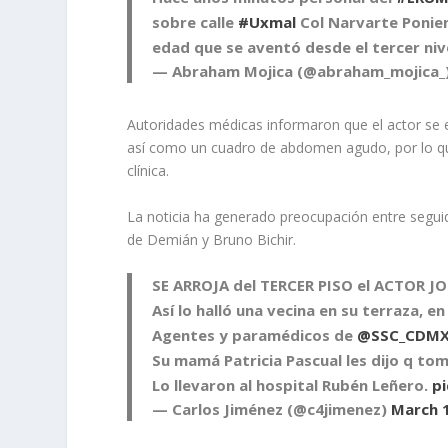
sobre calle
#Uxmal
Col Narvarte Ponie
edad que se aventó desde el tercer niv
— Abraham Mojica (@abraham_mojica_
Autoridades médicas informaron que el actor se e
así como un cuadro de abdomen agudo, por lo qu
clínica.
La noticia ha generado preocupación entre seguido
de Demián y Bruno Bichir.
SE ARROJA del TERCER PISO el ACTOR J
Así lo halló una vecina en su terraza, en
Agentes y paramédicos de
@SSC_CDM
Su mamá Patricia Pascual les dijo q t
Lo llevaron al hospital Rubén Leñero.
p
— Carlos Jiménez (@c4jimenez)
March 1