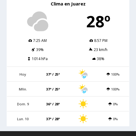
Clima en Juarez
28º
7:25 AM
8:57 PM
39%
23 km/h
1014 hPa
38%
Hoy
37º / 25º
100%
Mñn.
37º / 25º
100%
Dom. 9
36º / 28º
0%
Lun. 10
37º / 28º
0%