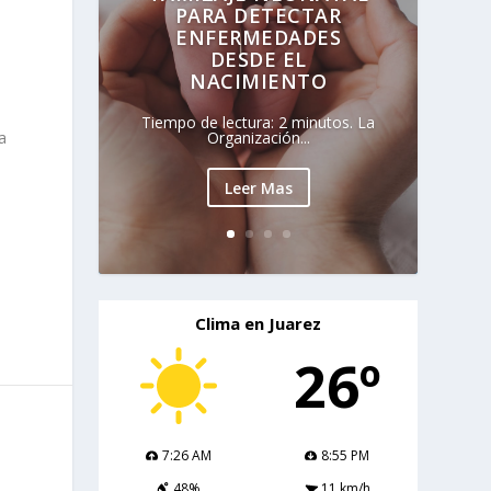
PARA DETECTAR
ENFERMEDADES
DESDE EL
NACIMIENTO
Tiempo de lectura: 2 minutos. La
a
Organización...
Leer Mas
Clima en Juarez
26º
7:26 AM
8:55 PM
48%
11 km/h