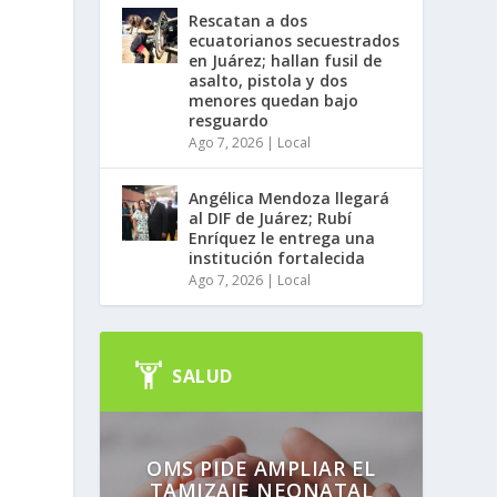
Rescatan a dos
ecuatorianos secuestrados
en Juárez; hallan fusil de
asalto, pistola y dos
menores quedan bajo
resguardo
Ago 7, 2026
|
Local
Angélica Mendoza llegará
al DIF de Juárez; Rubí
Enríquez le entrega una
institución fortalecida
Ago 7, 2026
|
Local
SALUD
OMS PIDE AMPLIAR EL
TAMIZAJE NEONATAL