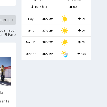
1014 hPa
0%
Hoy
36º / 24º
0%
UIENTE
gobernador
Mñn.
37º / 25º
0%
en El Paso
Mar. 11
38º / 28º
0%
Miér. 12
36º / 26º
59%
da
riente