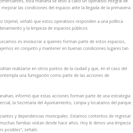
comerciantes, esta mañana se llevó a cabo un operativo integral de
 mejorar las condiciones del espacio ante la llegada de la primavera.
iz Orpinel, señaló que estos operativos responden a una política
denamiento y la limpieza de espacios públicos.
 buscamos es involucrar a quienes forman parte de estos espacios,
bajemos en conjunto y mantener en buenas condiciones lugares tan
drían realizarse en otros puntos de la ciudad y que, en el caso del
 contempla una fumigación como parte de las acciones de
s Kanahan, informó que estas acciones forman parte de una estrategia
cial, la Secretaría del Ayuntamiento, Limpia y locatarios del parque.
ciantes y dependencias municipales. Estamos contentos de regresar
uchas familias visitan desde hace años. Hoy le dimos una limpieza
s posibles”, señaló.