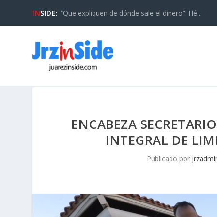
IN
SIDE:
“Que expliquen de dónde sale el dinero”: Hé...
ENCABEZA SECRETARI
INTEGRAL DE LI
Publicado por
jrzadmi