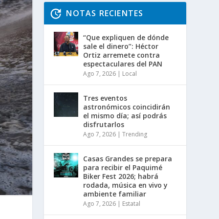
NOTAS RECIENTES
“Que expliquen de dónde
sale el dinero”: Héctor
Ortiz arremete contra
espectaculares del PAN
Ago 7, 2026
|
Local
Tres eventos
astronómicos coincidirán
el mismo día; así podrás
disfrutarlos
Ago 7, 2026
|
Trending
Casas Grandes se prepara
para recibir el Paquimé
Biker Fest 2026; habrá
rodada, música en vivo y
ambiente familiar
Ago 7, 2026
|
Estatal