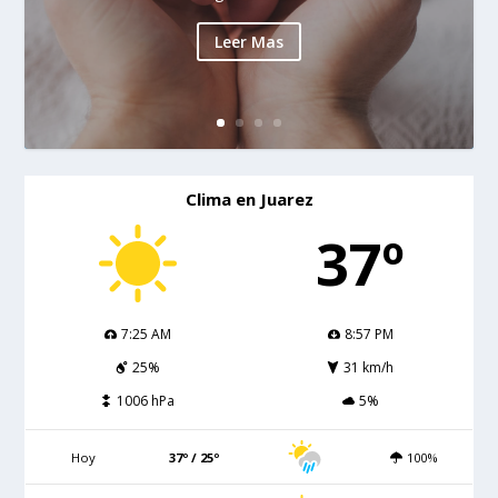
Leer Mas
Clima en Juarez
37º
7:25 AM
8:57 PM
25%
31 km/h
1006 hPa
5%
Hoy
37º / 25º
100%