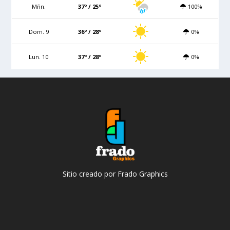
Mñn.
37º / 25º
100%
Dom. 9
36º / 28º
0%
Lun. 10
37º / 28º
0%
Sitio creado por Frado Graphics