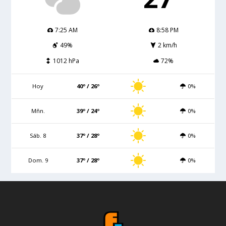
7:25 AM
8:58 PM
49%
2 km/h
1012 hPa
72%
Hoy
40º / 26º
0%
Mñn.
39º / 24º
0%
Sáb. 8
37º / 28º
0%
Dom. 9
37º / 28º
0%