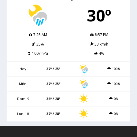
30º
7:25 AM
8:57 PM
35%
33 km/h
1007 hPa
4%
Hoy
37º / 25º
100%
Mñn.
37º / 25º
100%
Dom. 9
36º / 28º
0%
Lun. 10
37º / 28º
0%