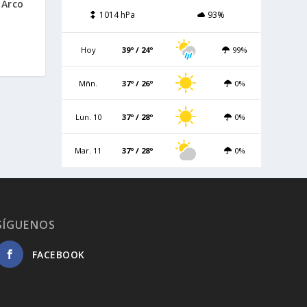
 Arco
1014 hPa
93%
Hoy
39º / 24º
99%
Mñn.
37º / 26º
0%
Lun. 10
37º / 28º
0%
Mar. 11
37º / 28º
0%
SÍGUENOS
FACEBOOK