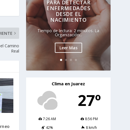
PARA DETECTAR
ENFERMEDADES
DESDE EL
NACIMIENTO
Tiempo de lectura: 2 minutos. La
UIENTE
Organización...
n el Camino
Leer Mas
Real
Clima en Juarez
27º
7:26 AM
8:56 PM
orneo
42%
8 km/h