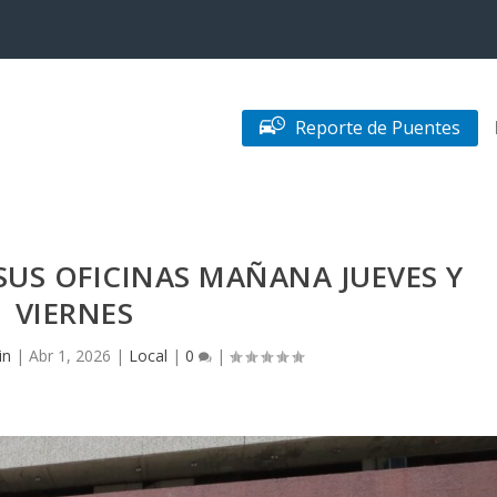
Reporte de Puentes
SUS OFICINAS MAÑANA JUEVES Y
VIERNES
in
|
Abr 1, 2026
|
Local
|
0
|