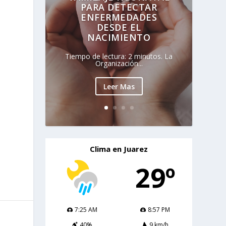
PARA DETECTAR
ENFERMEDADES
DESDE EL
NACIMIENTO
Tiempo de lectura: 2 minutos. La
Organización...
Leer Mas
Clima en Juarez
29º
7:25 AM
8:57 PM
40%
9 km/h