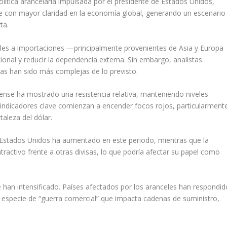
lítica arancelaria impulsada por el presidente de Estados Unidos,
e con mayor claridad en la economía global, generando un escenario
ta.
eles a importaciones —principalmente provenientes de Asia y Europa
cional y reducir la dependencia externa. Sin embargo, analistas
as han sido más complejas de lo previsto.
ense ha mostrado una resistencia relativa, manteniendo niveles
s indicadores clave comienzan a encender focos rojos, particularment
taleza del dólar.
 Estados Unidos ha aumentado en este periodo, mientras que la
activo frente a otras divisas, lo que podría afectar su papel como
se han intensificado. Países afectados por los aranceles han respondid
 especie de “guerra comercial” que impacta cadenas de suministro,