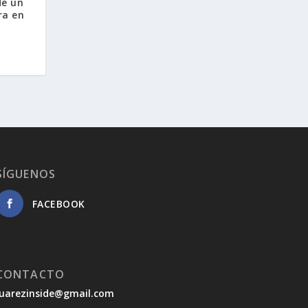
de un
ra en
SÍGUENOS
FACEBOOK
CONTACTO
juarezinside@gmail.com