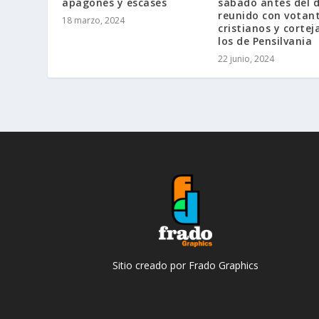
apagones y escases
sábado antes del 
reunido con votan
18 marzo, 2024
cristianos y corte
los de Pensilvania
22 junio, 2024
Sitio creado por Frado Graphics