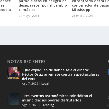
debate
paradisíacos en peligro de
encontrada detrás 
tes
desaparecer por el cambio
contenedor de basu
jando a
climático
Mississippi
24 mayo, 2024
26 enero, 2024
NOTAS RECIENTES
“Que expliquen de dónde sale el dinero”:
Héctor Ortiz arremete contra espectaculares
del PAN
Ago 7, 2026
|
Local
Tres eventos astronómicos coincidirán el
mismo día; así podrás disfrutarlos
Ago 7, 2026
|
Trending