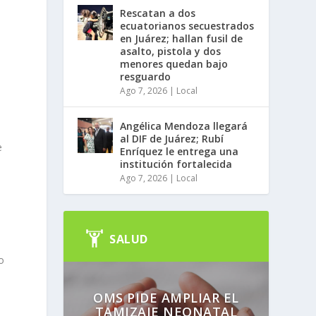
Rescatan a dos
ecuatorianos secuestrados
en Juárez; hallan fusil de
asalto, pistola y dos
menores quedan bajo
resguardo
Ago 7, 2026
|
Local
Angélica Mendoza llegará
al DIF de Juárez; Rubí
e
Enríquez le entrega una
institución fortalecida
Ago 7, 2026
|
Local
SALUD
o
OMS PIDE AMPLIAR EL
TAMIZAJE NEONATAL