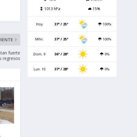
1013 hPa
15%
Hoy
37º / 25º
100%
Mñn.
37º / 25º
100%
UIENTE
stan fuerte
Dom. 9
36º / 28º
0%
s regresos
Lun. 10
37º / 28º
0%