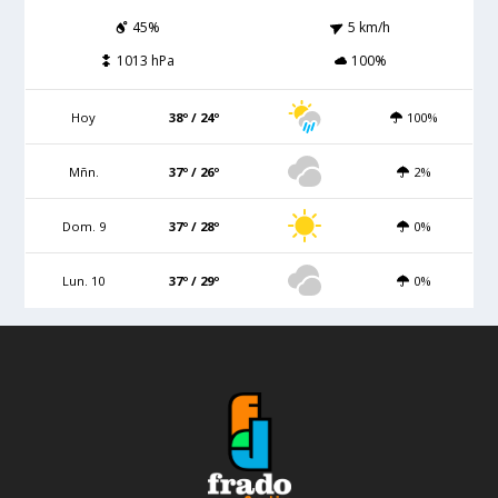
45%
5 km/h
1013 hPa
100%
Hoy
38º / 24º
100%
Mñn.
37º / 26º
2%
Dom. 9
37º / 28º
0%
Lun. 10
37º / 29º
0%