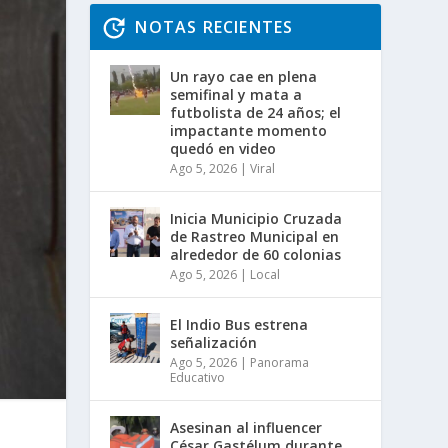
NOTAS RECIENTES
Un rayo cae en plena
semifinal y mata a
futbolista de 24 años; el
impactante momento
quedó en video
Ago 5, 2026
|
Viral
Inicia Municipio Cruzada
de Rastreo Municipal en
alrededor de 60 colonias
Ago 5, 2026
|
Local
El Indio Bus estrena
señalización
Ago 5, 2026
|
Panorama
Educativo
Asesinan al influencer
César Gastélum durante