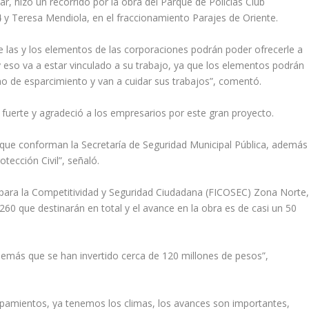
lar, hizo un recorrido por la obra del Parque de Policías Club
4 y Teresa Mendiola, en el fraccionamiento Parajes de Oriente.
que las y los elementos de las corporaciones podrán poder ofrecerle a
 eso va a estar vinculado a su trabajo, ya que los elementos podrán
o de esparcimiento y van a cuidar sus trabajos”, comentó.
 fuerte y agradeció a los empresarios por este gran proyecto.
 que conforman la Secretaría de Seguridad Municipal Pública, además
tección Civil”, señaló.
 para la Competitividad y Seguridad Ciudadana (FICOSEC) Zona Norte
260 que destinarán en total y el avance en la obra es de casi un 50
demás que se han invertido cerca de 120 millones de pesos”,
ipamientos, ya tenemos los climas, los avances son importantes,