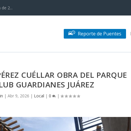
de 2...
Reporte de Puentes
 PÉREZ CUÉLLAR OBRA DEL PARQUE
CLUB GUARDIANES JUÁREZ
in
|
Abr 9, 2026
|
Local
|
0
|