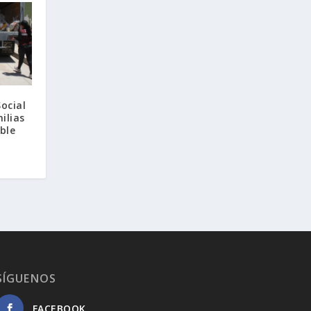
ocial
ilias
ble
SÍGUENOS
FACEBOOK