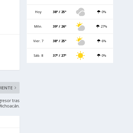
Hoy
38º / 25º
0%
Mñn.
39º / 26º
27%
Vier. 7
38º / 25º
6%
Sáb. 8
37º / 27º
0%
UIENTE
gresor tras
Michoacán.