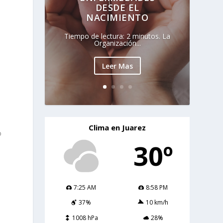
DESDE EL
NACIMIENTO
Tiempo de lectura: 2 minutos. La
Organización...
Leer Mas
Clima en Juarez
o
30º
7:25 AM
8:58 PM
37%
10 km/h
1008 hPa
28%