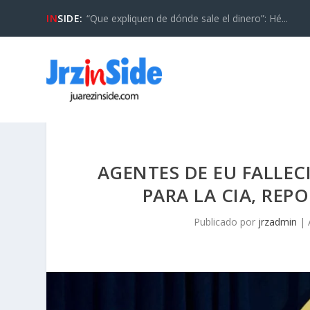
IN
SIDE:
“Que expliquen de dónde sale el dinero”: Hé...
AGENTES DE EU FALLE
PARA LA CIA, RE
Publicado por
jrzadmin
|