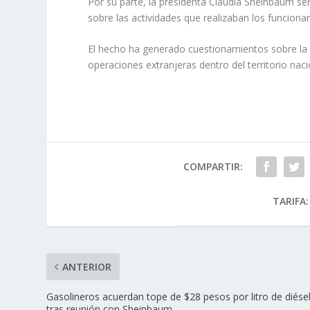
Por su parte, la presidenta Claudia Sheinbaum s
sobre las actividades que realizaban los funcion
El hecho ha generado cuestionamientos sobre la c
operaciones extranjeras dentro del territorio naci
COMPARTIR:
TARIFA:
ANTERIOR
Gasolineros acuerdan tope de $28 pesos por litro de diése
tras reunión con Sheinbaum