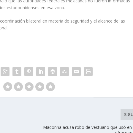
eñaló que las autoridades federales mexicanas no fueron informadas
arios estadounidenses en esa zona.
oordinación bilateral en materia de seguridad y el alcance de las
onal.
SIG
l
Madonna acusa robo de vestuario que usó en 
ofrece r