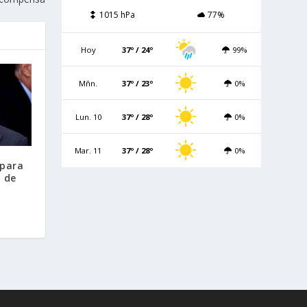
1015 hPa
77%
Hoy
37º / 24º
99%
Mñn.
37º / 23º
0%
Lun. 10
37º / 28º
0%
Mar. 11
37º / 28º
0%
 para
 de