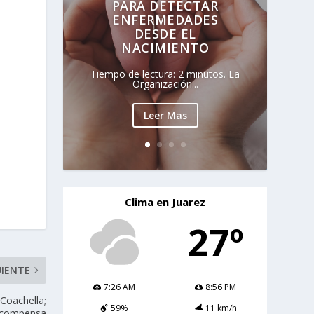
PARA DETECTAR
ENFERMEDADES
DESDE EL
NACIMIENTO
Tiempo de lectura: 2 minutos. La
Organización...
Leer Mas
Clima en Juarez
27º
UIENTE
7:26 AM
8:56 PM
Coachella;
59%
11 km/h
ecompensa