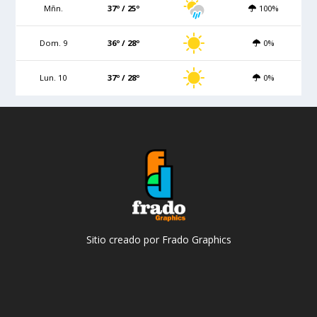
Mñn.
37º / 25º
100%
Dom. 9
36º / 28º
0%
Lun. 10
37º / 28º
0%
Sitio creado por Frado Graphics