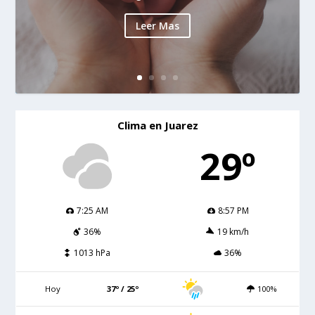
Leer Mas
Clima en Juarez
29º
7:25 AM
8:57 PM
36%
19 km/h
1013 hPa
36%
Hoy
37º / 25º
100%