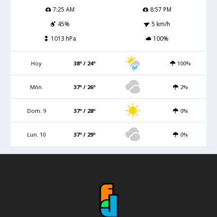
7:25 AM
8:57 PM
45%
5 km/h
1013 hPa
100%
Hoy
38º / 24º
100%
Mñn.
37º / 26º
2%
Dom. 9
37º / 28º
0%
Lun. 10
37º / 29º
0%