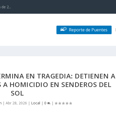
de 2...
Reporte de Puentes
ERMINA EN TRAGEDIA: DETIENEN A
S A HOMICIDIO EN SENDEROS DEL
SOL
n
|
Abr 28, 2026
|
Local
|
0
|