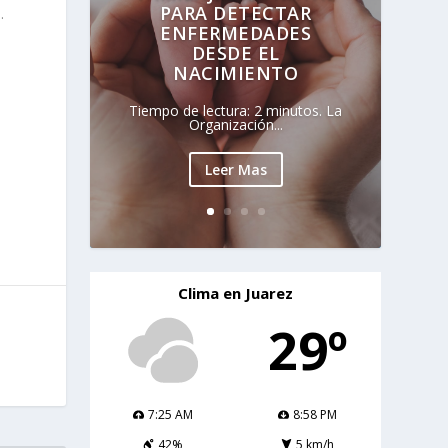
PARA DETECTAR
.
ENFERMEDADES
DESDE EL
NACIMIENTO
Tiempo de lectura: 2 minutos. La
Organización...
Leer Mas
Clima en Juarez
29º
7:25 AM
8:58 PM
42%
5 km/h