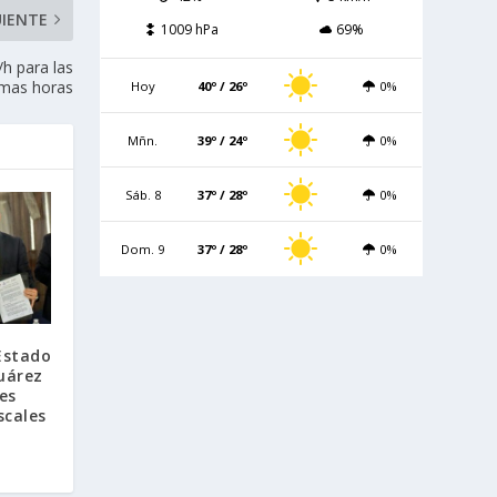
UIENTE
1009 hPa
69%
/h para las
imas horas
Hoy
40º / 26º
0%
Mñn.
39º / 24º
0%
Sáb. 8
37º / 28º
0%
Dom. 9
37º / 28º
0%
Estado
uárez
es
scales