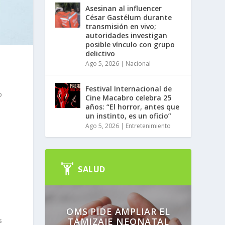
Asesinan al influencer
César Gastélum durante
transmisión en vivo;
autoridades investigan
posible vínculo con grupo
delictivo
Ago 5, 2026
|
Nacional
Festival Internacional de
o
Cine Macabro celebra 25
años: “El horror, antes que
un instinto, es un oficio”
Ago 5, 2026
|
Entretenimiento
SALUD
OMS PIDE AMPLIAR EL
TAMIZAJE NEONATAL
s