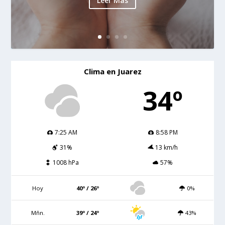
Leer Mas
Clima en Juarez
34º
7:25 AM
8:58 PM
31%
13 km/h
1008 hPa
57%
Hoy
40º / 26º
0%
Mñn.
39º / 24º
43%