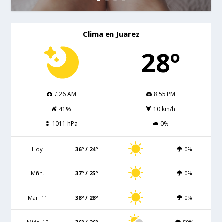
Clima en Juarez
28º
7:26 AM
8:55 PM
41%
10 km/h
1011 hPa
0%
Hoy
36º / 24º
0%
Mñn.
37º / 25º
0%
Mar. 11
38º / 28º
0%
Miér. 12
36º / 26º
59%