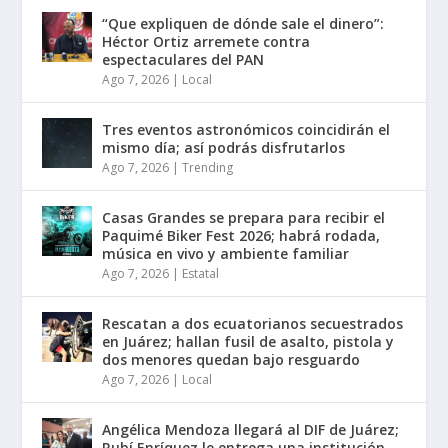
“Que expliquen de dónde sale el dinero”:
Héctor Ortiz arremete contra
espectaculares del PAN
Ago 7, 2026
|
Local
Tres eventos astronómicos coincidirán el
mismo día; así podrás disfrutarlos
Ago 7, 2026
|
Trending
Casas Grandes se prepara para recibir el
Paquimé Biker Fest 2026; habrá rodada,
música en vivo y ambiente familiar
Ago 7, 2026
|
Estatal
Rescatan a dos ecuatorianos secuestrados
en Juárez; hallan fusil de asalto, pistola y
dos menores quedan bajo resguardo
Ago 7, 2026
|
Local
Angélica Mendoza llegará al DIF de Juárez;
Rubí Enríquez le entrega una institución