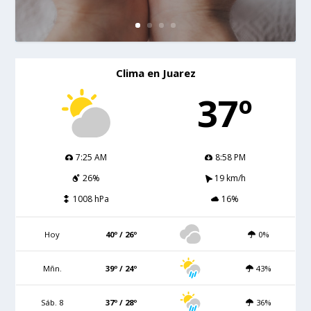
Clima en Juarez
37º
7:25 AM
8:58 PM
26%
19 km/h
1008 hPa
16%
Hoy
40º / 26º
0%
Mñn.
39º / 24º
43%
Sáb. 8
37º / 28º
36%