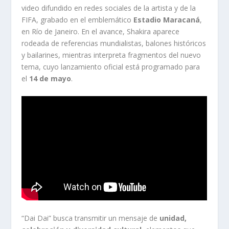
video difundido en redes sociales de la artista y de la
FIFA, grabado en el emblemático
Estadio Maracaná
,
en Río de Janeiro. En el avance, Shakira aparece
rodeada de referencias mundialistas, balones históricos
y bailarines, mientras interpreta fragmentos del nuevo
tema, cuyo lanzamiento oficial está programado para
el
14 de mayo
.
“Dai Dai” busca transmitir un mensaje de
unidad,