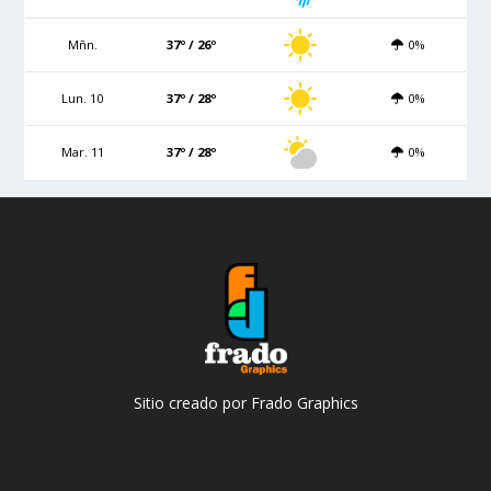
Mñn.
37º / 26º
0%
Lun. 10
37º / 28º
0%
Mar. 11
37º / 28º
0%
Sitio creado por Frado Graphics