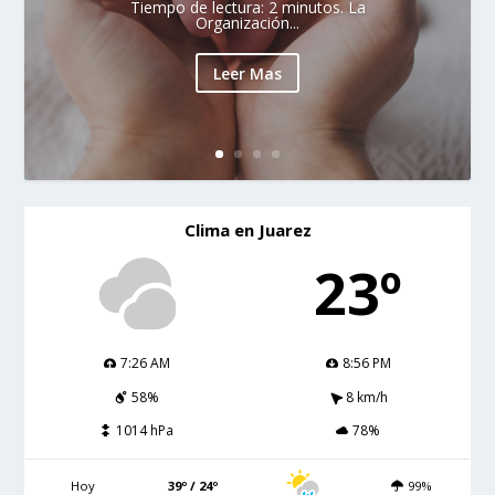
Tiempo de lectura: 2 minutos. La
Organización...
Leer Mas
Clima en Juarez
23º
7:26 AM
8:56 PM
58%
8 km/h
1014 hPa
78%
Hoy
39º / 24º
99%