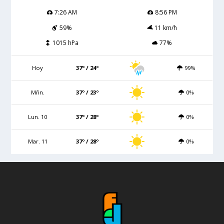
7:26 AM
8:56 PM
59%
11 km/h
1015 hPa
77%
Hoy
37º / 24º
99%
Mñn.
37º / 23º
0%
Lun. 10
37º / 28º
0%
Mar. 11
37º / 28º
0%