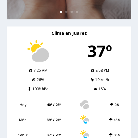
Clima en Juarez
37º
7:25 AM
8:58 PM
26%
19 km/h
1008 hPa
16%
Hoy
40º / 26º
0%
Mñn.
39º / 24º
43%
Sáb. 8
37º / 28º
36%