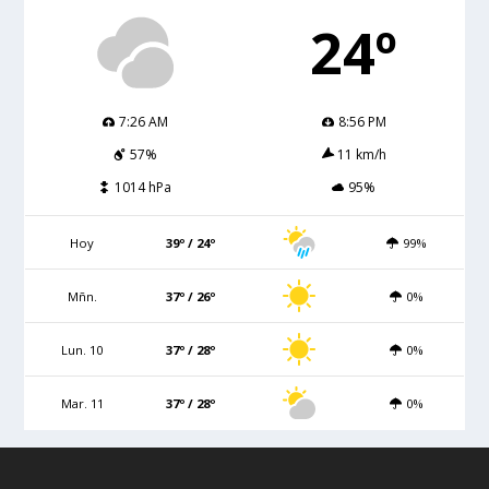
24º
7:26 AM
8:56 PM
57%
11 km/h
1014 hPa
95%
Hoy
39º / 24º
99%
Mñn.
37º / 26º
0%
Lun. 10
37º / 28º
0%
Mar. 11
37º / 28º
0%