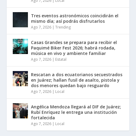
Ago 7, 2026
|
Local
Tres eventos astronómicos coincidirán el
mismo día; así podrás disfrutarlos
Ago 7, 2026
|
Trending
Casas Grandes se prepara para recibir el
Paquimé Biker Fest 2026; habrá rodada,
música en vivo y ambiente familiar
Ago 7, 2026
|
Estatal
Rescatan a dos ecuatorianos secuestrados
en Juárez; hallan fusil de asalto, pistola y
dos menores quedan bajo resguardo
Ago 7, 2026
|
Local
Angélica Mendoza llegará al DIF de Juárez;
Rubí Enríquez le entrega una institución
fortalecida
Ago 7, 2026
|
Local