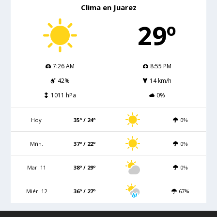
Clima en Juarez
29º
7:26 AM
8:55 PM
42%
14 km/h
1011 hPa
0%
Hoy
35º / 24º
0%
Mñn.
37º / 22º
0%
Mar. 11
38º / 29º
0%
Miér. 12
36º / 27º
67%