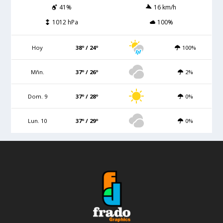
41%
16 km/h
1012 hPa
100%
Hoy
38º / 24º
100%
Mñn.
37º / 26º
2%
Dom. 9
37º / 28º
0%
Lun. 10
37º / 29º
0%