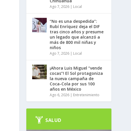
Chihuahua
Ago 7, 2026
|
Local
n
“No es una despedida”:
Rubí Enríquez deja el DIF
tras cinco años y presume
un legado que alcanzó a
más de 800 mil niñas y
niños
Ago 7, 2026
|
Local
¡Ahora Luis Miguel “vende
cocas”! El Sol protagoniza
la nueva campaña de
Coca-Cola por sus 100
años en México
Ago 6, 2026
|
Entretenimiento
SALUD