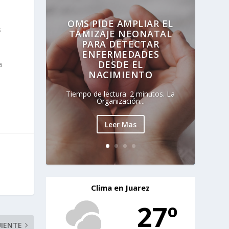
OMS PIDE AMPLIAR EL
s
TAMIZAJE NEONATAL
PARA DETECTAR
ENFERMEDADES
DESDE EL
a
NACIMIENTO
Tiempo de lectura: 2 minutos. La
Organización...
Leer Mas
Clima en Juarez
27º
UIENTE