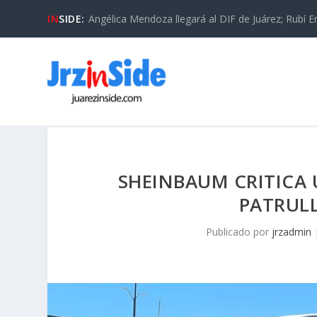
IN
SIDE:
Angélica Mendoza llegará al DIF de Juárez; Rubí En
SHEINBAUM CRITICA 
PATRUL
Publicado por
jrzadmin