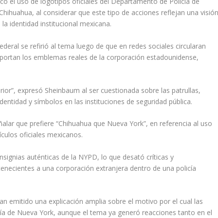
có el uso de logotipos oficiales del Departamento de Policía de
hihuahua, al considerar que este tipo de acciones reflejan una visió
la identidad institucional mexicana.
deral se refirió al tema luego de que en redes sociales circularan
 portan los emblemas reales de la corporación estadounidense,
erior”, expresó Sheinbaum al ser cuestionada sobre las patrullas,
dentidad y símbolos en las instituciones de seguridad pública.
ñalar que prefiere “Chihuahua que Nueva York”, en referencia al uso
hículos oficiales mexicanos.
signias auténticas de la NYPD, lo que desató críticas y
necientes a una corporación extranjera dentro de una policía
 emitido una explicación amplia sobre el motivo por el cual las
licía de Nueva York, aunque el tema ya generó reacciones tanto en el