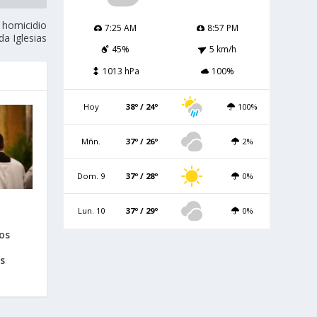
 homicidio
7:25 AM
8:57 PM
a Iglesias
45%
5 km/h
1013 hPa
100%
Hoy
38º / 24º
100%
Mñn.
37º / 26º
2%
Dom. 9
37º / 28º
0%
Lun. 10
37º / 29º
0%
os
s