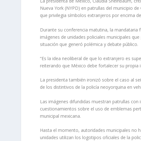
La presidenta de México, Claudia Sheinbaum, criti
Nueva York (NYPD) en patrullas del municipio de C
que privilegia símbolos extranjeros por encima de 
Durante su conferencia matutina, la mandataria fe
imágenes de unidades policiales municipales que
situación que generó polémica y debate público.
“Es la idea neoliberal de que lo extranjero es sup
reiterando que México debe fortalecer su propia i
La presidenta también ironizó sobre el caso al se
de los distintivos de la policía neoyorquina en ve
Las imágenes difundidas muestran patrullas con in
cuestionamientos sobre el uso de emblemas perte
municipal mexicana.
Hasta el momento, autoridades municipales no han
unidades utilizan los logotipos oficiales de la po