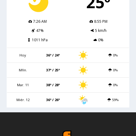
25º
7:26 AM
8:55 PM
47%
5 km/h
1011 hPa
0%
Hoy
36º / 24º
0%
Mñn.
37º / 25º
0%
Mar. 11
38º / 28º
0%
Miér. 12
36º / 26º
59%