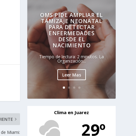
e
OMS PIDE AMPLIAR EL
TAMIZAJE NEONATAL
PARA DETECTAR
ENFERMEDADES
DESDE EL
NACIMIENTO
Tiempo de lectura: 2 minutos. La
Organización...
Leer Mas
Clima en Juarez
UIENTE
29º
 de Miami: