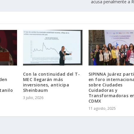
acusa penalmente a R
Con la continuidad del T-
SIPINNA Juárez part
den
MEC llegarán más
en foro internacion
inversiones, anticipa
sobre Ciudades
tanilo
Sheinbaum
Cuidadoras y
Transformadoras e
3 julio, 2026
CDMX
11 agosto, 2025