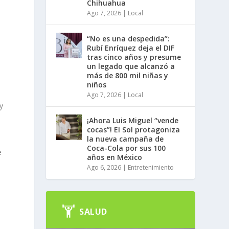
Chihuahua
Ago 7, 2026
|
Local
“No es una despedida”:
Rubí Enríquez deja el DIF
tras cinco años y presume
un legado que alcanzó a
más de 800 mil niñas y
niños
Ago 7, 2026
|
Local
y
¡Ahora Luis Miguel “vende
cocas”! El Sol protagoniza
la nueva campaña de
Coca-Cola por sus 100
e
años en México
Ago 6, 2026
|
Entretenimiento
SALUD