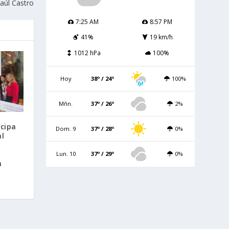
aúl Castro
7:25 AM
8:57 PM
41%
19 km/h
1012 hPa
100%
Hoy
38º / 24º
100%
Mñn.
37º / 26º
2%
icipa
Dom. 9
37º / 28º
0%
al
Lun. 10
37º / 29º
0%
n