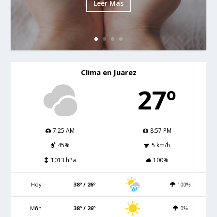
Leer Mas
Clima en Juarez
27º
7:25 AM
8:57 PM
45%
5 km/h
1013 hPa
100%
Hoy
38º / 26º
100%
Mñn.
38º / 26º
0%