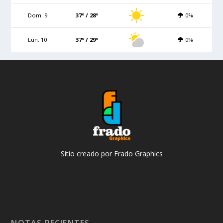
Dom. 9
37º / 28º
0%
Lun. 10
37º / 29º
0%
Sitio creado por Frado Graphics
NOTAS RECIENTES