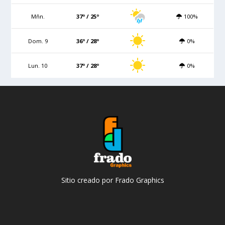
Mñn.
37º / 25º
100%
Dom. 9
36º / 28º
0%
Lun. 10
37º / 28º
0%
Sitio creado por Frado Graphics