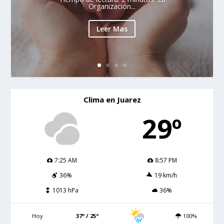
Organización...
Leer Mas
Clima en Juarez
29º
7:25 AM
8:57 PM
36%
19 km/h
1013 hPa
36%
Hoy
37º / 25º
100%