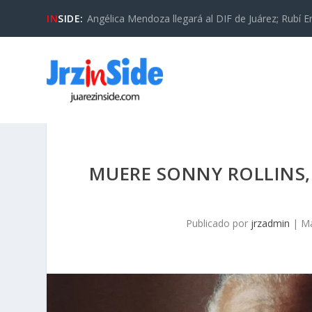
IN
SIDE:
Angélica Mendoza llegará al DIF de Juárez; Rubí En
MUERE SONNY ROLLINS,
Publicado por
jrzadmin
|
Ma