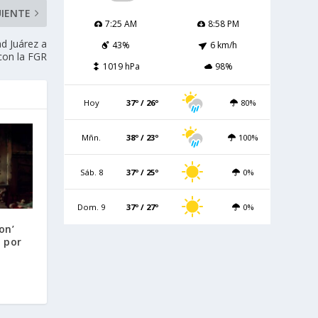
UIENTE
7:25 AM
8:58 PM
d Juárez a
43%
6 km/h
con la FGR
1019 hPa
98%
Hoy
37º / 26º
80%
Mñn.
38º / 23º
100%
Sáb. 8
37º / 25º
0%
Dom. 9
37º / 27º
0%
on’
 por