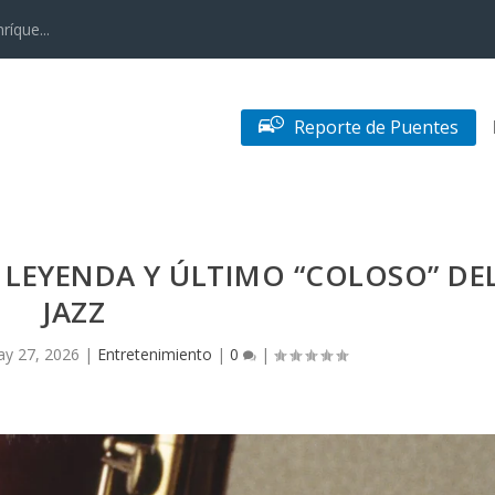
ríque...
Reporte de Puentes
 LEYENDA Y ÚLTIMO “COLOSO” DE
JAZZ
y 27, 2026
|
Entretenimiento
|
0
|