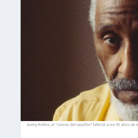
Sonny Rollins, el "coloso del saxofón" falleció a los 95 años de 