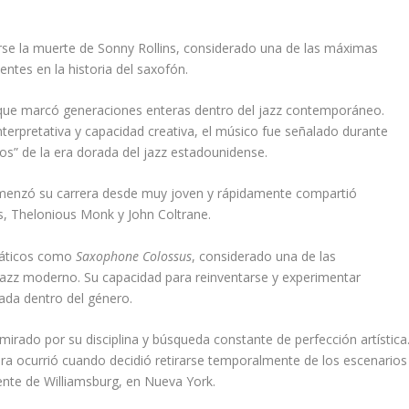
rse la muerte de Sonny Rollins, considerado una de las máximas
entes en la historia del saxofón.
do que marcó generaciones enteras dentro del jazz contemporáneo.
terpretativa y capacidad creativa, el músico fue señalado durante
s” de la era dorada del jazz estadounidense.
omenzó su carrera desde muy joven y rápidamente compartió
s, Thelonious Monk y John Coltrane.
emáticos como
Saxophone Colossus
, considerado una de las
 jazz moderno. Su capacidad para reinventarse y experimentar
gada dentro del género.
irado por su disciplina y búsqueda constante de perfección artística
ra ocurrió cuando decidió retirarse temporalmente de los escenarios
uente de Williamsburg, en Nueva York.