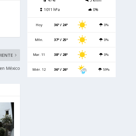
47%
5 km/h
1011 hPa
0%
Hoy
36º / 24º
0%
Mñn.
37º / 25º
0%
Mar. 11
38º / 28º
0%
UIENTE
s en México
Miér. 12
36º / 26º
59%