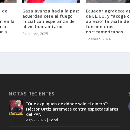
d de
Gaza avanza hacia la paz:
Ecuador agradece a
acuerdan cese al fuego
de EE.UU. y “acoge 
n en la
inicial con esperanza de
aprecio” la visita de
ito
alivio humanitario
funcionarios
ar a
norteamericanos
9 octubre, 2025
12 enero, 2024
NOTAS RECIENTES
“Que expliquen de dónde sale el dinero”:
Héctor Ortiz arremete contra espectaculares
del PAN
Ago 7, 2026
|
Local