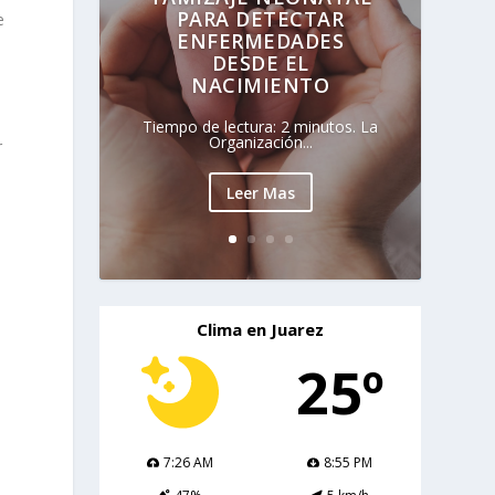
PARA DETECTAR
e
ENFERMEDADES
DESDE EL
NACIMIENTO
Tiempo de lectura: 2 minutos. La
Organización...
r
Leer Mas
Clima en Juarez
25º
7:26 AM
8:55 PM