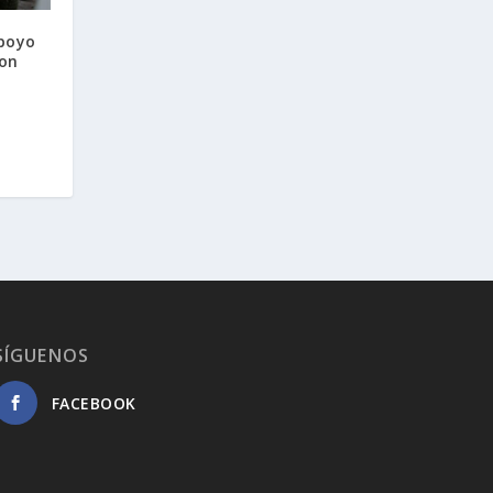
poyo
con
SÍGUENOS
FACEBOOK