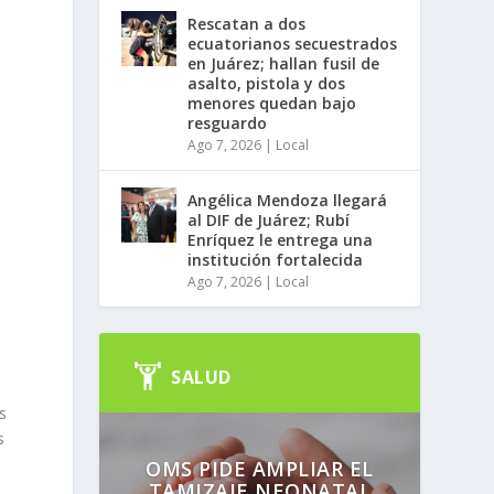
Rescatan a dos
ecuatorianos secuestrados
en Juárez; hallan fusil de
asalto, pistola y dos
menores quedan bajo
resguardo
Ago 7, 2026
|
Local
Angélica Mendoza llegará
al DIF de Juárez; Rubí
Enríquez le entrega una
institución fortalecida
Ago 7, 2026
|
Local
SALUD
s
s
OMS PIDE AMPLIAR EL
TAMIZAJE NEONATAL