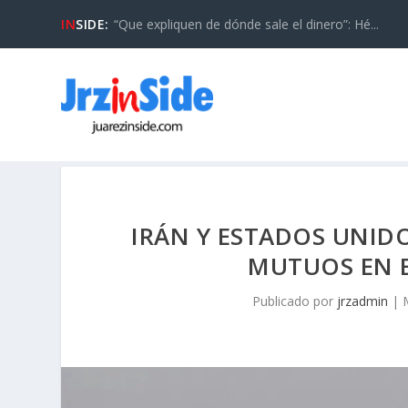
IN
SIDE:
“Que expliquen de dónde sale el dinero”: Hé...
IRÁN Y ESTADOS UNI
MUTUOS EN 
Publicado por
jrzadmin
|