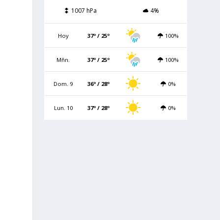
1007 hPa
4%
Hoy
37º / 25º
100%
Mñn.
37º / 25º
100%
Dom. 9
36º / 28º
0%
Lun. 10
37º / 28º
0%