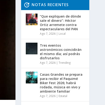
NOTAS RECIENTES
“Que expliquen de dónde
sale el dinero”: Héctor
Ortiz arremete contra
espectaculares del PAN
Ago 7, 2026
|
Local
Tres eventos
astronómicos coincidirán
el mismo día; así podrás
disfrutarlos
Ago 7, 2026
|
Trending
Casas Grandes se prepara
para recibir el Paquimé
Biker Fest 2026; habrá
rodada, música en vivo y
ambiente familiar
Ago 7, 2026
|
Estatal