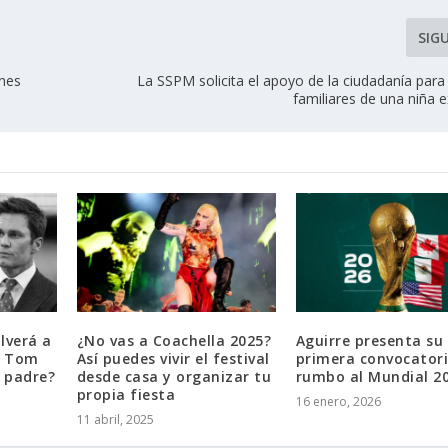
SIG
ones
La SSPM solicita el apoyo de la ciudadanía para 
familiares de una niña 
lverá a
¿No vas a Coachella 2025?
Aguirre presenta su
r Tom
Así puedes vivir el festival
primera convocator
l padre?
desde casa y organizar tu
rumbo al Mundial 2
propia fiesta
16 enero, 2026
11 abril, 2025