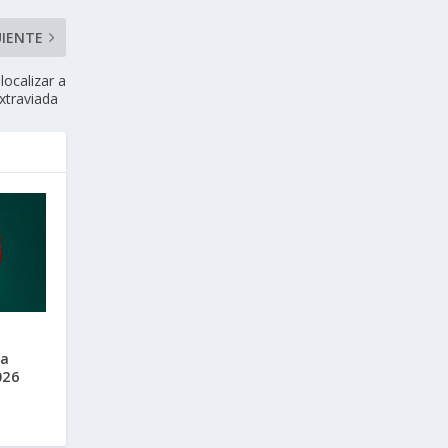
UIENTE
localizar a
extraviada
ia
026