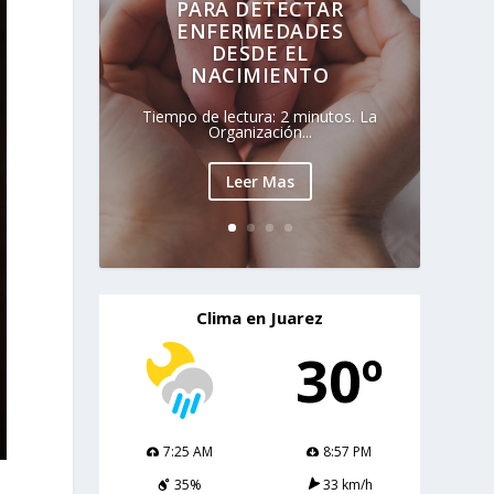
PARA DETECTAR
ENFERMEDADES
DESDE EL
NACIMIENTO
Tiempo de lectura: 2 minutos. La
Organización...
Leer Mas
Clima en Juarez
30º
7:25 AM
8:57 PM
35%
33 km/h