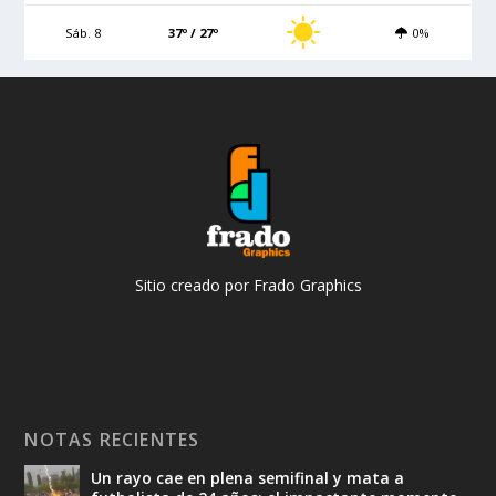
Sáb. 8
37º / 27º
0%
Sitio creado por Frado Graphics
NOTAS RECIENTES
Un rayo cae en plena semifinal y mata a