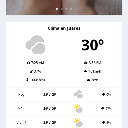
Clima en Juarez
30º
7:25 AM
8:58 PM
37%
10 km/h
1008 hPa
28%
Hoy
38º / 25º
0%
Mñn.
39º / 26º
27%
Vier. 7
38º / 25º
6%