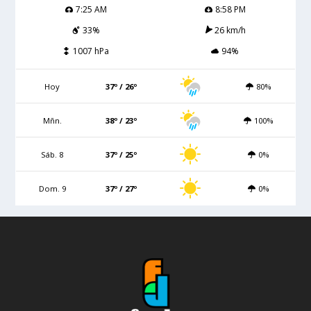
7:25 AM
8:58 PM
33%
26 km/h
1007 hPa
94%
Hoy
37º / 26º
80%
Mñn.
38º / 23º
100%
Sáb. 8
37º / 25º
0%
Dom. 9
37º / 27º
0%