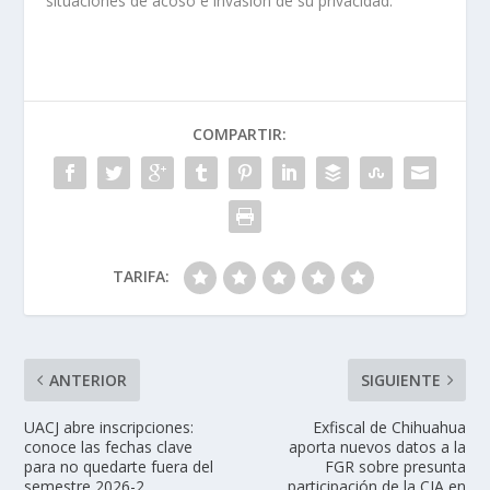
situaciones de acoso e invasión de su privacidad.
COMPARTIR:
TARIFA:
ANTERIOR
SIGUIENTE
UACJ abre inscripciones:
Exfiscal de Chihuahua
conoce las fechas clave
aporta nuevos datos a la
para no quedarte fuera del
FGR sobre presunta
semestre 2026-2
participación de la CIA en