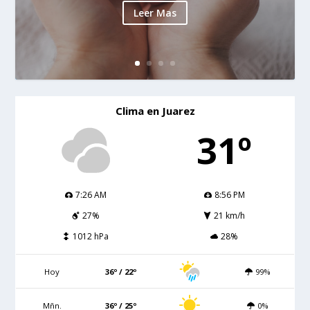
Leer Mas
Clima en Juarez
31º
7:26 AM
8:56 PM
27%
21 km/h
1012 hPa
28%
Hoy
36º / 22º
99%
Mñn.
36º / 25º
0%