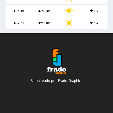
Lun. 10
37º / 28º
0%
Mar. 11
37º / 28º
0%
Sitio creado por Frado Graphics