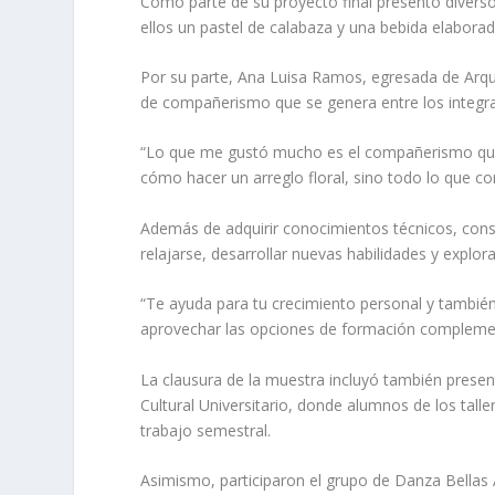
Como parte de su proyecto final presentó diversos
ellos un pastel de calabaza y una bebida elabora
Por su parte, Ana Luisa Ramos, egresada de Arquit
de compañerismo que se genera entre los integr
“Lo que me gustó mucho es el compañerismo que 
cómo hacer un arreglo floral, sino todo lo que con
Además de adquirir conocimientos técnicos, cons
relajarse, desarrollar nuevas habilidades y explo
“Te ayuda para tu crecimiento personal y también
aprovechar las opciones de formación complement
La clausura de la muestra incluyó también present
Cultural Universitario, donde alumnos de los tall
trabajo semestral.
Asimismo, participaron el grupo de Danza Bellas A