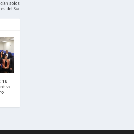
cían solos
res del Sur
s 16
ontra
ro