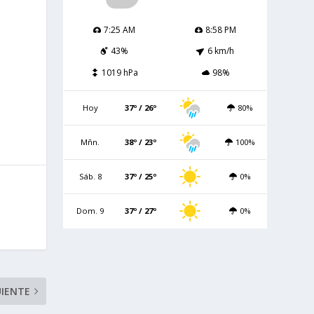
7:25 AM
8:58 PM
43%
6 km/h
1019 hPa
98%
Hoy
37º / 26º
80%
Mñn.
38º / 23º
100%
Sáb. 8
37º / 25º
0%
Dom. 9
37º / 27º
0%
UIENTE