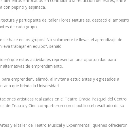
 alimentos enfocados en contribuir a la reducción del estrés, entre
da con pepino y espinaca.
ectura y participante del taller Flores Naturales, destacó el ambient
antes de cada grupo.
se hace en los grupos. No solamente te llevas el aprendizaje de
lleva trabajar en equipo”, señaló.
ideró que estas actividades representan una oportunidad para
rar alternativas de emprendimiento.
 para emprender”, afirmó, al invitar a estudiantes y egresados a
aria que brinda la Universidad.
aciones artísticas realizadas en el Teatro Gracia Pasquel del Centro
eres de Teatro y Cine compartieron con el público el resultado de su
rtes y el taller de Teatro Musical y Experimental, quienes ofrecieron