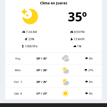
Clima en Juarez
35º
7:24 AM
8:59 PM
23%
13 km/h
1006 hPa
1%
Hoy
38º / 25º
0%
Mñn.
39º / 26º
27%
Vier. 7
38º / 25º
6%
Sáb. 8
37º / 27º
0%