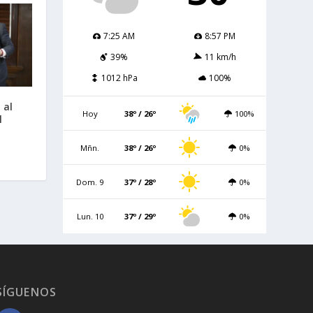
7:25 AM
8:57 PM
39%
11 km/h
1012 hPa
100%
 al
Hoy
38º / 26º
100%
l
Mñn.
38º / 26º
0%
Dom. 9
37º / 28º
0%
Lun. 10
37º / 29º
0%
SÍGUENOS