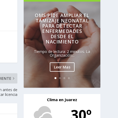
OMS PIDE AMPLIAR EL
TAMIZAJE NEONATAL
PARA DETECTAR
ENFERMEDADES
DESDE EL
NACIMIENTO
Tiempo de lectura: 2 minutos. La
Organización...
Leer Mas
UIENTE
ón antes de
tar licencia
Clima en Juarez
30º