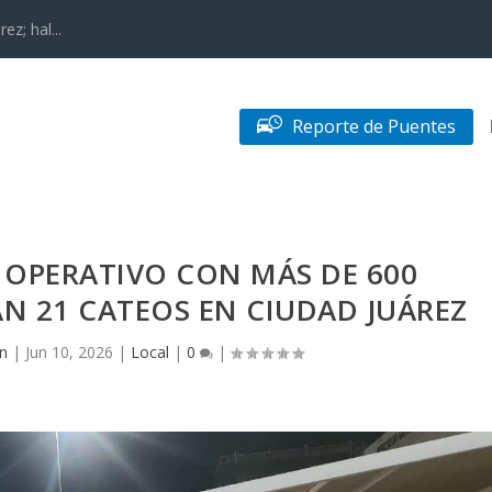
z; hal...
Reporte de Puentes
 OPERATIVO CON MÁS DE 600
N 21 CATEOS EN CIUDAD JUÁREZ
n
|
Jun 10, 2026
|
Local
|
0
|