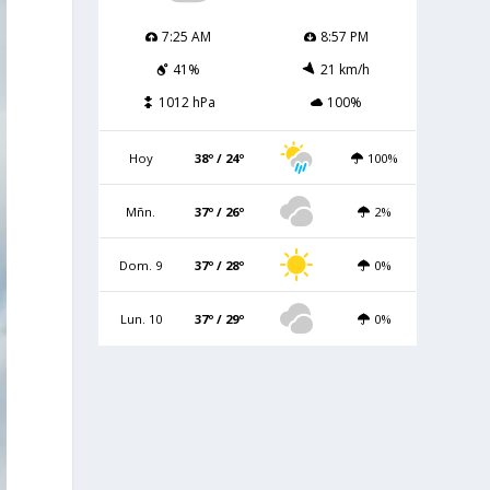
7:25 AM
8:57 PM
41%
21 km/h
1012 hPa
100%
Hoy
38º / 24º
100%
Mñn.
37º / 26º
2%
Dom. 9
37º / 28º
0%
Lun. 10
37º / 29º
0%