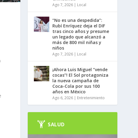
Ago 7, 2026
|
Local
“No es una despedida”:
Rubí Enríquez deja el DIF
tras cinco años y presume
un legado que alcanzó a
más de 800 mil niñas y
niños
Ago 7, 2026
|
Local
n
¡Ahora Luis Miguel “vende
cocas”! El Sol protagoniza
la nueva campaña de
Coca-Cola por sus 100
años en México
e
Ago 6, 2026
|
Entretenimiento
SALUD