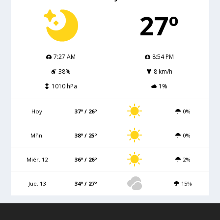
27º
7:27 AM
8:54 PM
38%
8 km/h
1010 hPa
1%
Hoy
37º / 26º
0%
Mñn.
38º / 25º
0%
Miér. 12
36º / 26º
2%
Jue. 13
34º / 27º
15%