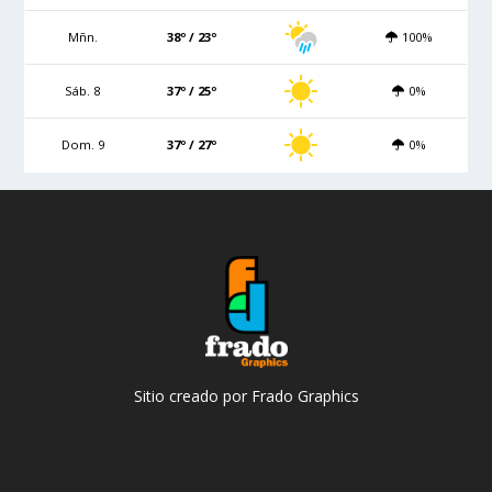
Mñn.
38º / 23º
100%
Sáb. 8
37º / 25º
0%
Dom. 9
37º / 27º
0%
Sitio creado por Frado Graphics