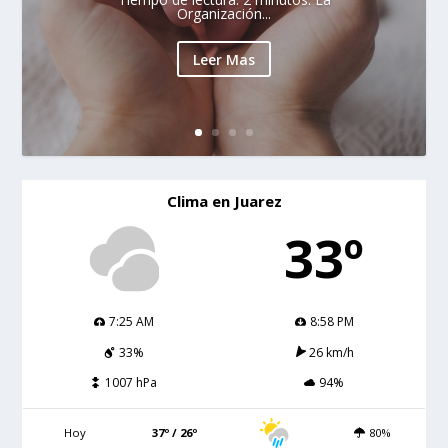
Organización...
Leer Mas
Clima en Juarez
33º
7:25 AM
8:58 PM
33%
26 km/h
1007 hPa
94%
Hoy
37º / 26º
80%